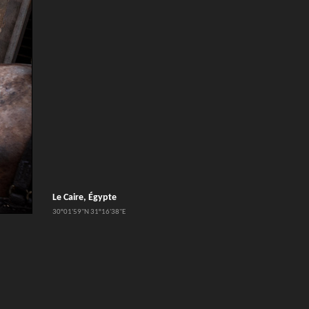
Le Caire, Égypte
30°01'59''N 31°16'38''E