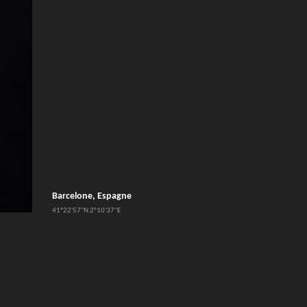
Barcelone, Espagne
41°22'57''N 2°10'37''E