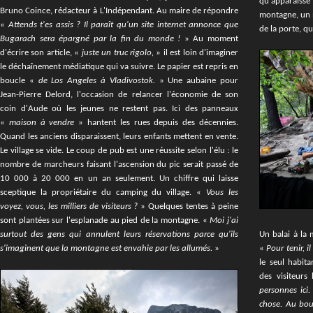
qu'apparaiss
Bruno Coince, rédacteur à L'Indépendant. Au maire de répondre
montagne, un m
«
Attends t'es assis ? Il paraît qu'un site internet annonce que
de la porte, q
Bugarach sera épargné par la fin du monde !
» Au moment
d'écrire son article, «
juste un truc rigolo,
» il est loin d'imaginer
le déchaînement médiatique qui va suivre. Le papier est repris en
boucle «
de Los Angeles à Vladivostok.
» Une aubaine pour
Jean-Pierre Delord, l'occasion de relancer l'économie de son
coin d'Aude où les jeunes ne restent pas. Ici des panneaux
«
maison à vendre
» hantent les rues depuis des décennies.
Quand les anciens disparaissent, leurs enfants mettent en vente.
Le village se vide. Le coup de pub est une réussite selon l'élu : le
nombre de marcheurs faisant l'ascension du pic serait passé de
10 000 à 20 000 en un an seulement. Un chiffre qui laisse
sceptique la propriétaire du camping du village. «
Vous les
voyez, vous, les milliers de visiteurs ?
» Quelques tentes à peine
sont plantées sur l'esplanade au pied de la montagne. «
Moi j'ai
surtout des gens qui annulent leurs réservations parce qu'ils
Un balai à la m
s'imaginent que la montagne est envahie par les allumés.
»
«
Pour tenir, il
le seul habita
des visiteurs 
personnes ici
chose. Au bou