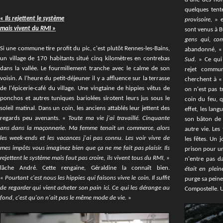
quelques tent
«
Ils rejettent le système
provisoire,
» e
mais vivent du RMI
»
sont venus à 
gens qui, co
Si une commune tire profit du pic, c'est plutôt Rennes-les-Bains,
abandonné, «
un village de 170 habitants situé cinq kilomètres en contrebas
Sud.
» Ce qui
dans la vallée. Le fourmillement tranche avec le calme de son
rejet commun
voisin. A l'heure du petit-déjeuner il y a affluence sur la terrasse
cherchent à «
de l'épicerie-café du village. Une vingtaine de hippies vêtus de
on n'est pas t
ponchos et autres tuniques bariolées sirotent leurs jus sous le
coin du feu, 
soleil matinal. Dans un coin, les anciens attablés leur jettent des
effet, les lan
regards peu avenants. «
Toute ma vie j'ai travaillé. Cinquante
son bâton de 
ans dans la maçonnerie. Ma femme tenait un commerce, alors
autre vie. Les
les week-ends et les vacances j'ai pas connu. Les voir vivre de
les fêtes. Un 
mes impôts vous imaginez bien que ça ne me fait pas plaisir. Ils
prison pour un
rejettent le système mais faut pas croire, ils vivent tous du RMI,
»
n'entre pas d
lâche André. Cette rengaine, Géraldine la connaît bien.
était en plei
«
Pourtant c'est nous les hippies qui faisons vivre le coin. Il suffit
purge sa peine.
de regarder qui vient acheter son pain ici. Ce qui les dérange au
Compostelle. U
fond, c'est qu'on n'ait pas le même mode de vie.
»