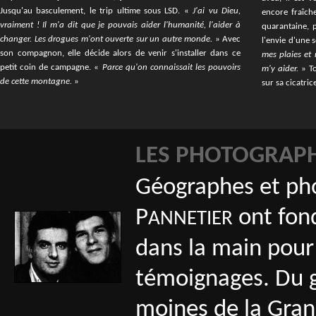
Jusqu'au basculement, le trip ultime sous LSD. «
J'ai vu Dieu,
encore fraîche
vraiment ! Il m'a dit que je pouvais aider l'humanité, l'aider à
quarantaine, 
changer. Les drogues m'ont ouverte sur un autre monde.
» Avec
l'envie d'une 
son compagnon, elle décide alors de venir s'installer dans ce
mes plaies et 
petit coin de campagne. «
Parce qu'on connaissait les pouvoirs
m'y aider.
» To
de cette montagne.
»
sur sa cicatric
LES PHOTOGRAP
Géographes et pho
P
ont fon
ANNETIER
dans la main pou
témoignages. Du go
moines de la Gran