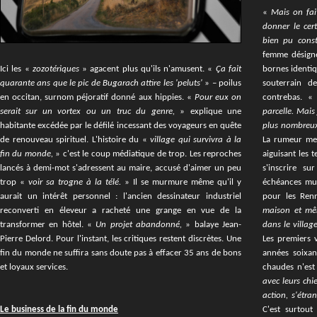
«
Mais on fait
donner le cert
bien pu const
femme désigne
Ici les «
zozotériques
» agacent plus qu'ils n'amusent. «
Ça fait
bornes identiq
quarante ans que le pic de Bugarach attire les 'peluts'
» – poilus
souterrain d
en occitan, surnom péjoratif donné aux hippies. «
Pour eux on
contrebas. «
serait sur un vortex ou un truc du genre,
» explique une
parcelle. Mais 
habitante excédée par le défilé incessant des voyageurs en quête
plus nombreux
de renouveau spirituel. L'histoire du «
village qui survivra à la
La rumeur met
fin du monde,
» c'est le coup médiatique de trop. Les reproches
aiguisant les t
lancés à demi-mot s'adressent au maire, accusé d'aimer un peu
s'inscrire su
trop «
voir sa trogne à la télé.
» Il se murmure même qu'il y
échéances mun
aurait un intérêt personnel : l'ancien dessinateur industriel
pour les Renn
reconverti en éleveur a racheté une grange en vue de la
maison et mêm
transformer en hôtel. «
Un projet abandonné,
» balaye Jean-
dans le villag
Pierre Delord. Pour l'instant, les critiques restent discrètes. Une
Les premiers 
fin du monde ne suffira sans doute pas à effacer 35 ans de bons
années soixan
et loyaux services.
chaudes n'est
avec leurs chi
action, s'étra
Le business de la fin du monde
C'est surtout