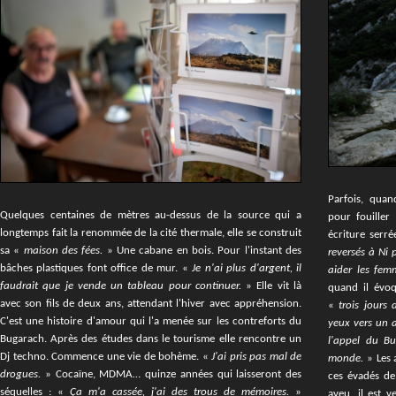
Parfois, quan
Quelques centaines de mètres au-dessus de la source qui a
pour fouiller
longtemps fait la renommée de la cité thermale, elle se construit
écriture serré
sa «
maison des fées.
» Une cabane en bois. Pour l'instant des
reversés à Ni 
bâches plastiques font office de mur. «
Je n'ai plus d'argent, il
aider les fem
faudrait que je vende un tableau pour continuer.
» Elle vit là
quand il évo
avec son fils de deux ans, attendant l'hiver avec appréhension.
«
trois jours 
C'est une histoire d'amour qui l'a menée sur les contreforts du
yeux vers un
Bugarach. Après des études dans le tourisme elle rencontre un
l'appel du Bu
Dj techno. Commence une vie de bohème. «
J'ai pris pas mal de
monde.
» Les
drogues.
» Cocaïne, MDMA… quinze années qui laisseront des
ces évadés de 
séquelles : «
Ça m'a cassée, j'ai des trous de mémoires.
»
aveu, il est 