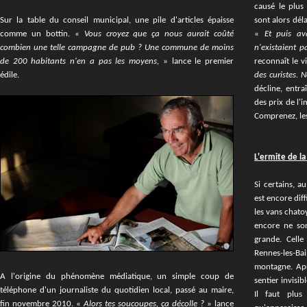
causé le plus d
Sur la table du conseil municipal, une pile d'articles épaisse
sont alors dél
comme un bottin. «
Vous croyez que ça nous aurait coûté
«
Et puis ava
combien une telle campagne de pub ? Une commune de moins
n'existaient p
de 200 habitants n'en a pas les moyens,
» lance le premier
reconnaît le v
édile.
des curistes. 
décline, entra
des prix de l'i
Comprenez, les
L'ermite de la
Si certains, a
est encore dif
les vans chato
encore ne son
grande. Celle
Rennes-les-Ba
montagne. Apr
A l'origine du phénomène médiatique, un simple coup de
sentier invisib
téléphone d'un journaliste du quotidien local, passé au maire,
Il faut plu
fin novembre 2010. «
Alors tes soucoupes, ça décolle ?
» lance