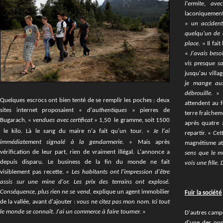
l'ermite, av
laconiquement
«
un accident
quelqu'un de d
place.
» Il fai
«
J'avais besoi
vis presque s
jusqu'au villa
je mange aux
débrouille.
» 
Quelques escrocs ont bien tenté de se remplir les poches : deux
attendent au f
sites internet proposaient «
d'authentiques
» pierres de
terre fraîchem
Bugarach, «
vendues avec certificat
» 1,50  le gramme, soit 1500
après quatre 
 le kilo. Là le sang du maire n'a fait qu'un tour. «
Je l'ai
repartir. «
Cett
immédiatement signalé à la gendarmerie.
» Mais après
magnétisme att
vérification de leur part, rien de vraiment illégal. L'annonce a
sens que le mo
depuis disparu. Le business de la fin du monde ne fait
vois une fille.
visiblement pas recette. «
Les habitants ont l'impression d'être
assis sur une mine d'or. Les prix des terrains ont explosé.
Conséquence, plus rien ne se vend,
explique un agent immobilier
Fuir la société
de la vallée, avant d'ajouter :
vous ne citez pas mon nom. Ici tout
le monde se connaît. J'ai un commerce à faire tourner.
»
D'autres campe
d'une des nom