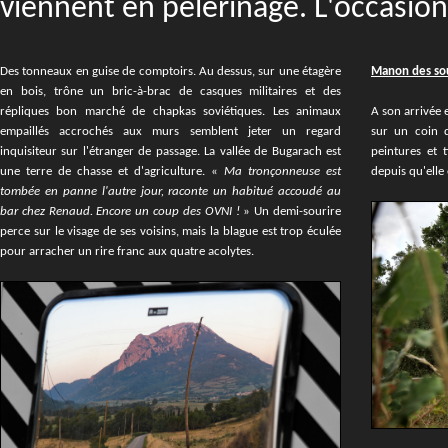
viennent en pèlerinage. L'occasion
Des tonneaux en guise de comptoirs. Au dessus, sur une étagère
Manon des so
en bois, trône un bric-à-brac de casques militaires et des
répliques bon marché de chapkas soviétiques. Les animaux
A son arrivée 
empaillés accrochés aux murs semblent jeter un regard
sur un coin d
inquisiteur sur l'étranger de passage. La vallée de Bugarach est
peintures et t
une terre de chasse et d'agriculture. «
Ma tronçonneuse est
depuis qu'elle e
tombée en panne l'autre jour, raconte un habitué accoudé au
bar chez Renaud. Encore un coup des OVNI !
» Un demi-sourire
perce sur le visage de ses voisins, mais la blague est trop éculée
pour arracher un rire franc aux quatre acolytes.