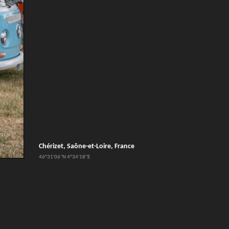
Chérizet, Saône-et-Loire, France
46°31'06''N 4°34'18''E