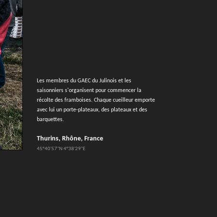
Les membres du GAEC du Julinois et les
saisonniers s'organisent pour commencer la
récolte des framboises. Chaque cueilleur emporte
avec lui un porte-plateaux, des plateaux et des
barquettes.
Thurins, Rhône, France
45°40'57''N 4°38'29''E