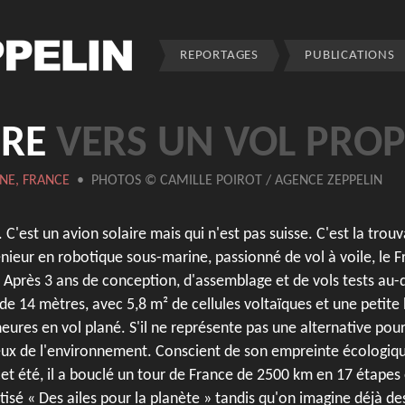
REPORTAGES
PUBLICATIONS
IRE
VERS UN VOL PRO
NE, FRANCE
• PHOTOS © CAMILLE POIROT / AGENCE ZEPPELIN
 C'est un avion solaire mais qui n'est pas suisse. C'est la trouv
ieur en robotique sous-marine, passionné de vol à voile, le Fr
Après 3 ans de conception, d'assemblage et de vols tests au-
e 14 mètres, avec 5,8 m² de cellules voltaïques et une petite 
ures en vol plané. S'il ne représente pas une alternative pour
ux de l'environnement. Conscient de son empreinte écologique
et été, il a bouclé un tour de France de 2500 km en 17 étapes 
tisé « Des ailes pour la planète » tandis qu'on imagine déjà de