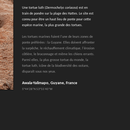
Une tortue luth (
Dermochelys coriacea
) est en
train de pondre sur la plage des Hattes. Le site est
connu pour être un haut lieu de ponte pour cette
espèce marine, la plus grande des tortues.
Les tortues marines fuient l'une de leurs zones de
ponte préférées : la Guyane. Elles doivent affronter
la surpêche, le réchauffement climatique, l'érosion
côtière, le braconnage et même les chiens errants.
Parmi elles, la plus grosse tortue du monde, la
tortue luth, icône de la biodiversité des océans,
disparaît sous nos yeux.
Awala-Yalimapo, Guyane, France
5°44'28''N 53°55'40''W