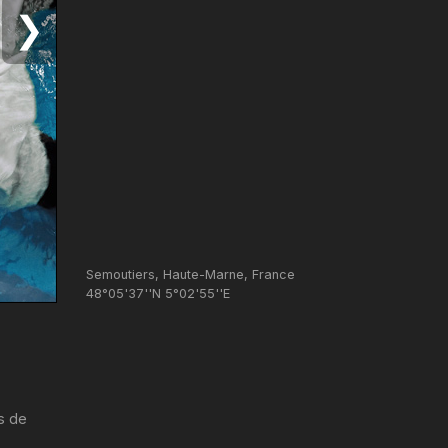
❯
Semoutiers, Haute-Marne, France
48°05'37''N 5°02'55''E
s de