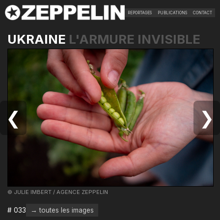
REPORTAGES
PUBLICATIONS
CONTACT
UKRAINE
L'ARMURE INVISIBLE
❮
❯
© JULIE IMBERT / AGENCE ZEPPELIN
# 033
→ toutes les images