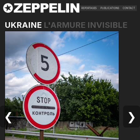
REPORTAGES
PUBLICATIONS
CONTACT
UKRAINE
L'ARMURE INVISIBLE
❮
❯