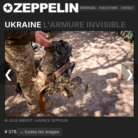
REPORTAGES
PUBLICATIONS
CONTACT
UKRAINE
L'ARMURE INVISIBLE
❮
❯
© JULIE IMBERT / AGENCE ZEPPELIN
# 078
→ toutes les images