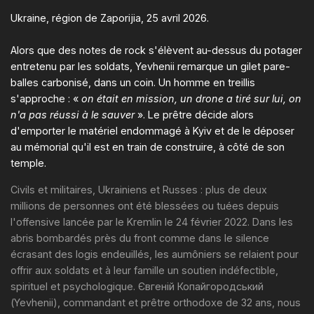
Ukraine, région de Zaporijia, 25 avril 2026.
Alors que des notes de rock s'élèvent au-dessus du potager
entretenu par les soldats, Yevhenii remarque un gilet pare-
balles carbonisé, dans un coin. Un homme en treillis
s'approche : «
on était en mission, un drone a tiré sur lui, on
n'a pas réussi à le sauver
». Le prêtre décide alors
d'emporter le matériel endommagé à Kyiv et de le déposer
au mémorial qu'il est en train de construire, à côté de son
temple.
Civils et militaires, Ukrainiens et Russes : plus de deux
millions de personnes ont été blessées ou tuées depuis
l'offensive lancée par le Kremlin le 24 février 2022. Dans les
abris bombardés près du front comme dans le silence
écrasant des logis endeuillés, les aumôniers se relaient pour
offrir aux soldats et à leur famille un soutien indéfectible,
spirituel et psychologique. Євгеній Копайгородський
(Yevhenii), commandant et prêtre orthodoxe de 32 ans, nous