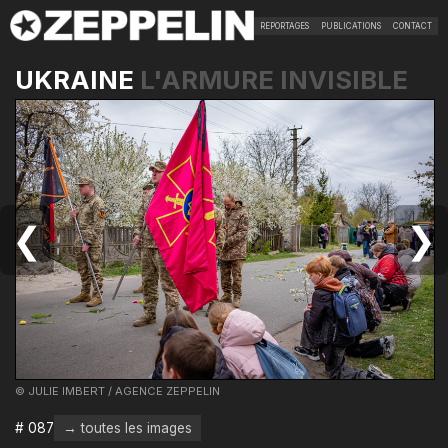
REPORTAGES
PUBLICATIONS
CONTACT
UKRAINE
L'ARMURE INVISIBLE
❮
❯
© JULIE IMBERT / AGENCE ZEPPELIN
# 087
→ toutes les images