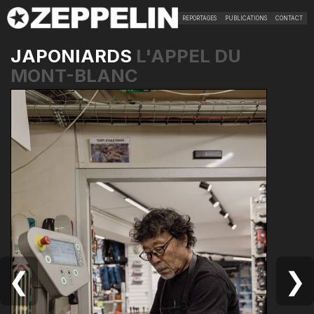
REPORTAGES
PUBLICATIONS
CONTACT
JAPONIARDS
L'APPEL DU
MONT-BLANC
❮
❯