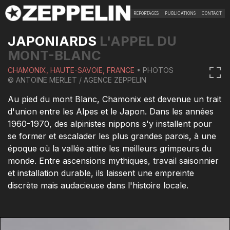
REPORTAGES
PUBLICATIONS
CONTACT
JAPONIARDS
L'APPEL DU
MONT-BLANC
CHAMONIX, HAUTE-SAVOIE, FRANCE
• PHOTOS
© ANTOINE MERLET / AGENCE ZEPPELIN
Au pied du mont Blanc, Chamonix est devenue un trait
d'union entre les Alpes et le Japon. Dans les années
1960-1970, des alpinistes nippons s'y installent pour
se former et escalader les plus grandes parois, à une
époque où la vallée attire les meilleurs grimpeurs du
monde. Entre ascensions mythiques, travail saisonnier
et installation durable, ils laissent une empreinte
discrète mais audacieuse dans l'histoire locale.