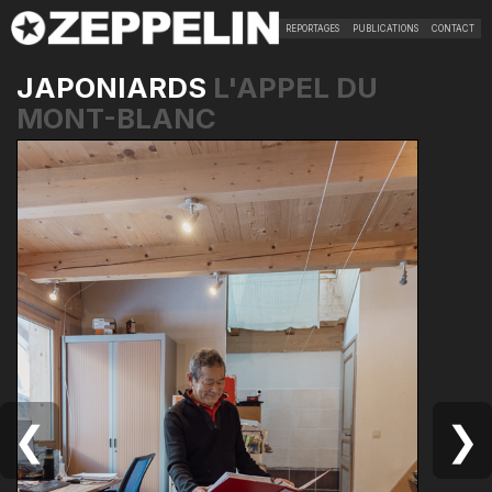
REPORTAGES
PUBLICATIONS
CONTACT
JAPONIARDS
L'APPEL DU
MONT-BLANC
❮
❯