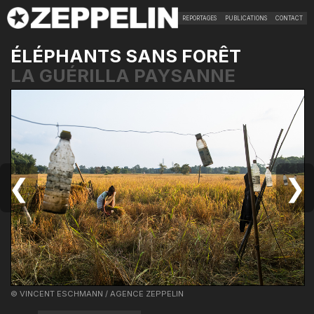
REPORTAGES
PUBLICATIONS
CONTACT
ÉLÉPHANTS SANS FORÊT
LA GUÉRILLA PAYSANNE
❮
❯
© VINCENT ESCHMANN / AGENCE ZEPPELIN