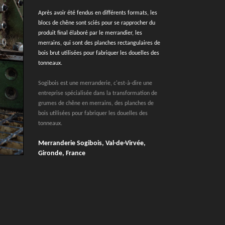
Après avoir été fendus en différents formats, les
blocs de chêne sont sciés pour se rapprocher du
produit final élaboré par le merrandier, les
merrains, qui sont des planches rectangulaires de
bois brut utilisées pour fabriquer les douelles des
tonneaux.
Sogibois est une merranderie, c'est-à-dire une
entreprise spécialisée dans la transformation de
grumes de chêne en merrains, des planches de
bois utilisées pour fabriquer les douelles des
tonneaux.
Merranderie Sogibois, Val-de-Virvée,
Gironde, France